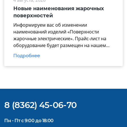
4 августа, 2026
надежные технологические линии, где все
модули работают по единому стандарту. В
Новые наименования жарочных
презентацию вошли ключевые модули для
поверхностей
эффективной комплектации горячего […]
Информируем вас об изменении
наименований изделий «Поверхности
жарочные электрические». Прайс-лист на
оборудование будет размещен на нашем
официальном
Подробнее
сайте https://www.mariholod.com/ в
Дилерском разделе «Прайсы».
Дополнительную информацию Вы можете
получить у менеджеров отдела продаж.
Надеемся на взаимовыгодное и
долгосрочное сотрудничество.
8 (8362) 45-06-70
Пн - Пт с 9:00 до 18:00