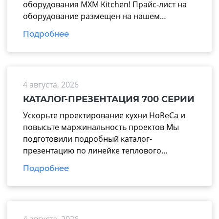
оборудования MXM Kitchen! Прайс-лист на
оборудование размещен на нашем
официальном сайте mariholod.com в
Подробнее
разделе «Прайс-лист». Дополнительную
информацию вы можете получить у
менеджеров отдела продаж. Надеемся на
взаимовыгодное и долгосрочное
4 августа, 2026
сотрудничество.
КАТАЛОГ-ПРЕЗЕНТАЦИЯ 700 СЕРИИ
Ускорьте проектирование кухни HoReCa и
повысьте маржинальность проектов Мы
подготовили подробный каталог-
презентацию по линейке теплового
оборудования 700 серии производства
Подробнее
завода «Марихолодмаш». Этот материал
поможет вашим менеджерам тратить
меньше времени на подбор техники и
аргументированно предлагать заказчикам