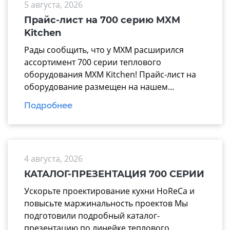
5 августа, 2026
Прайс-лист на 700 серию MXM
Kitchen
Рады сообщить, что у МХМ расширился
ассортимент 700 серии теплового
оборудования MXM Kitchen! Прайс-лист на
оборудование размещен на нашем
официальном сайте mariholod.com в
Подробнее
разделе «Прайс-лист». Дополнительную
информацию вы можете получить у
менеджеров отдела продаж. Надеемся на
взаимовыгодное и долгосрочное
4 августа, 2026
сотрудничество.
КАТАЛОГ-ПРЕЗЕНТАЦИЯ 700 СЕРИИ
Ускорьте проектирование кухни HoReCa и
повысьте маржинальность проектов Мы
подготовили подробный каталог-
презентацию по линейке теплового