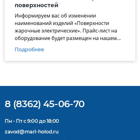
презентацию вошли ключевые модули для
поверхностей
эффективной комплектации горячего […]
Информируем вас об изменении
наименований изделий «Поверхности
жарочные электрические». Прайс-лист на
оборудование будет размещен на нашем
официальном
Подробнее
сайте https://www.mariholod.com/ в
Дилерском разделе «Прайсы».
Дополнительную информацию Вы можете
получить у менеджеров отдела продаж.
Надеемся на взаимовыгодное и
долгосрочное сотрудничество.
8 (8362) 45-06-70
Пн - Пт с 9:00 до 18:00
zavod@mari-holod.ru