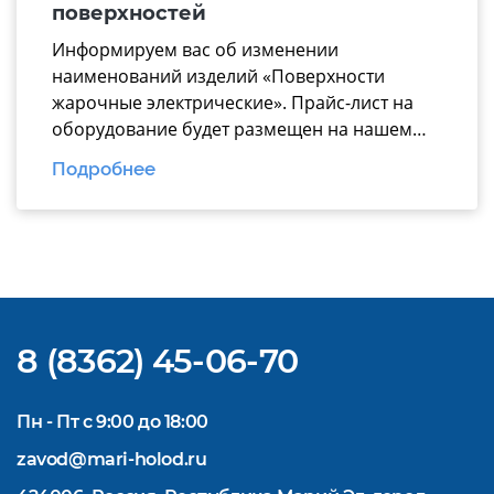
презентацию вошли ключевые модули для
поверхностей
эффективной комплектации горячего […]
Информируем вас об изменении
наименований изделий «Поверхности
жарочные электрические». Прайс-лист на
оборудование будет размещен на нашем
официальном
Подробнее
сайте https://www.mariholod.com/ в
Дилерском разделе «Прайсы».
Дополнительную информацию Вы можете
получить у менеджеров отдела продаж.
Надеемся на взаимовыгодное и
долгосрочное сотрудничество.
8 (8362) 45-06-70
Пн - Пт с 9:00 до 18:00
zavod@mari-holod.ru