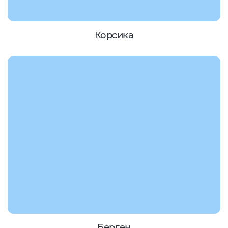
Корсика
Берген