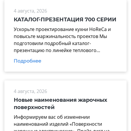
взаимовыгодное и долгосрочное
4 августа, 2026
сотрудничество.
КАТАЛОГ-ПРЕЗЕНТАЦИЯ 700 СЕРИИ
Ускорьте проектирование кухни HoReCa и
повысьте маржинальность проектов Мы
подготовили подробный каталог-
презентацию по линейке теплового
оборудования 700 серии производства
Подробнее
завода «Марихолодмаш». Этот материал
поможет вашим менеджерам тратить
меньше времени на подбор техники и
аргументированно предлагать заказчикам
4 августа, 2026
надежные технологические линии, где все
модули работают по единому стандарту. В
Новые наименования жарочных
презентацию вошли ключевые модули для
поверхностей
эффективной комплектации горячего […]
Информируем вас об изменении
наименований изделий «Поверхности