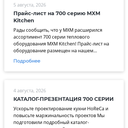
5 августа, 2026
Прайс-лист на 700 серию MXM
Kitchen
Рады сообщить, что у МХМ расширился
ассортимент 700 серии теплового
оборудования MXM Kitchen! Прайс-лист на
оборудование размещен на нашем
официальном сайте mariholod.com в
Подробнее
разделе «Прайс-лист». Дополнительную
информацию вы можете получить у
менеджеров отдела продаж. Надеемся на
взаимовыгодное и долгосрочное
4 августа, 2026
сотрудничество.
КАТАЛОГ-ПРЕЗЕНТАЦИЯ 700 СЕРИИ
Ускорьте проектирование кухни HoReCa и
повысьте маржинальность проектов Мы
подготовили подробный каталог-