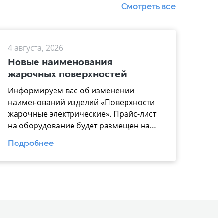
Смотреть все
4 августа, 2026
Новые наименования
жарочных поверхностей
Информируем вас об изменении
наименований изделий «Поверхности
жарочные электрические». Прайс-лист
на оборудование будет размещен на
нашем официальном
Подробнее
сайте https://www.mariholod.com/ в
Дилерском разделе «Прайсы».
Дополнительную информацию Вы
можете получить у менеджеров отдела
продаж. Надеемся на взаимовыгодное
и долгосрочное сотрудничество.