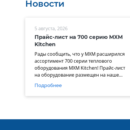
Новости
5 августа, 2026
Прайс-лист на 700 серию MXM
Kitchen
Рады сообщить, что у МХМ расширился
ассортимент 700 серии теплового
оборудования MXM Kitchen! Прайс-лист
на оборудование размещен на нашем
официальном сайте mariholod.com в
Подробнее
разделе «Прайс-лист».
Дополнительную информацию вы
можете получить у менеджеров отдела
продаж. Надеемся на взаимовыгодное
и долгосрочное сотрудничество.