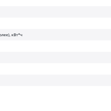
олее), кВт*ч