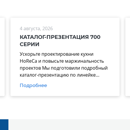
4 августа, 2026
КАТАЛОГ-ПРЕЗЕНТАЦИЯ 700
СЕРИИ
Ускорьте проектирование кухни
HoReCa и повысьте маржинальность
проектов Мы подготовили подробный
каталог-презентацию по линейке
теплового оборудования 700 серии
Подробнее
производства завода
«Марихолодмаш». Этот материал
поможет вашим менеджерам тратить
меньше времени на подбор техники и
аргументированно предлагать
заказчикам надежные