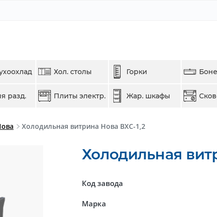
ухоохлад
Хол. столы
Горки
Бон
я разд.
Плиты электр.
Жар. шкафы
Ско
Нова
Холодильная витрина Нова ВХС-1,2
Холодильная витр
Код завода
Марка