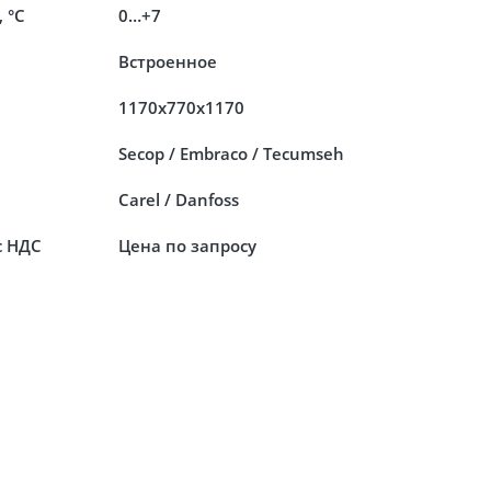
 °C
0…+7
Встроенное
1170x770x1170
Secop / Embraco / Tecumseh
Carel / Danfoss
с НДС
Цена по запросу