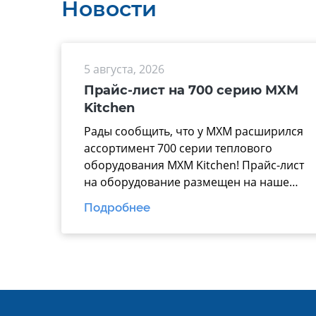
Новости
5 августа, 2026
Прайс-лист на 700 серию MXM
Kitchen
Рады сообщить, что у МХМ расширился
ассортимент 700 серии теплового
оборудования MXM Kitchen! Прайс-лист
на оборудование размещен на нашем
официальном сайте mariholod.com в
Подробнее
разделе «Прайс-лист».
Дополнительную информацию вы
можете получить у менеджеров отдела
продаж. Надеемся на взаимовыгодное
и долгосрочное сотрудничество.