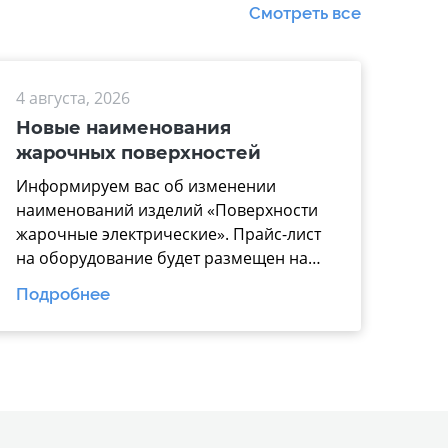
Смотреть все
4 августа, 2026
Новые наименования
жарочных поверхностей
Информируем вас об изменении
наименований изделий «Поверхности
жарочные электрические». Прайс-лист
на оборудование будет размещен на
нашем официальном
Подробнее
сайте https://www.mariholod.com/ в
Дилерском разделе «Прайсы».
Дополнительную информацию Вы
можете получить у менеджеров отдела
продаж. Надеемся на взаимовыгодное
и долгосрочное сотрудничество.