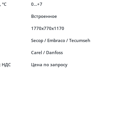
 °C
0…+7
Встроенное
1770x770x1170
Secop / Embraco / Tecumseh
Carel / Danfoss
с НДС
Цена по запросу