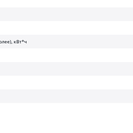
олее), кВт*ч