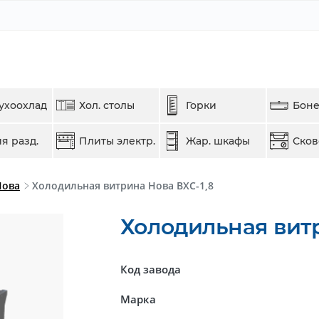
ухоохлад
Хол. столы
Горки
Бон
я разд.
Плиты электр.
Жар. шкафы
Ско
Нова
Холодильная витрина Нова ВХС-1,8
Холодильная витр
Код завода
Марка