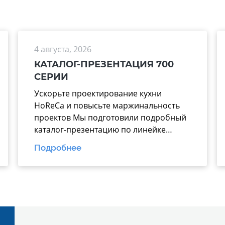
4 августа, 2026
КАТАЛОГ-ПРЕЗЕНТАЦИЯ 700
СЕРИИ
Ускорьте проектирование кухни
HoReCa и повысьте маржинальность
проектов Мы подготовили подробный
каталог-презентацию по линейке
теплового оборудования 700 серии
Подробнее
производства завода
«Марихолодмаш». Этот материал
поможет вашим менеджерам тратить
меньше времени на подбор техники и
аргументированно предлагать
заказчикам надежные