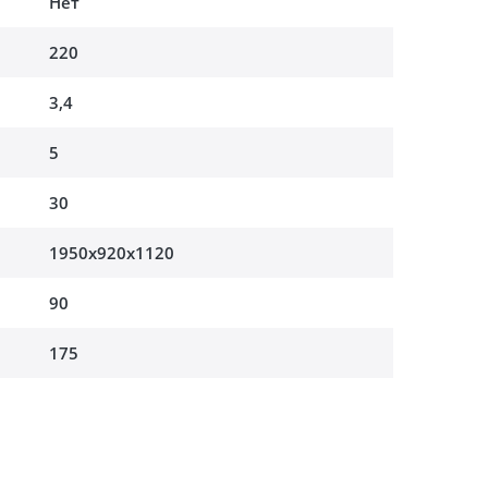
Нет
220
3,4
5
30
1950x920x1120
90
175