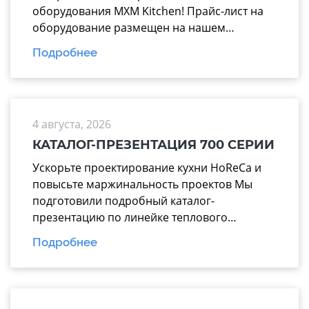
оборудования MXM Kitchen! Прайс-лист на
оборудование размещен на нашем
официальном сайте mariholod.com в
Подробнее
разделе «Прайс-лист». Дополнительную
информацию вы можете получить у
менеджеров отдела продаж. Надеемся на
взаимовыгодное и долгосрочное
4 августа, 2026
сотрудничество.
КАТАЛОГ-ПРЕЗЕНТАЦИЯ 700 СЕРИИ
Ускорьте проектирование кухни HoReCa и
повысьте маржинальность проектов Мы
подготовили подробный каталог-
презентацию по линейке теплового
оборудования 700 серии производства
Подробнее
завода «Марихолодмаш». Этот материал
поможет вашим менеджерам тратить
меньше времени на подбор техники и
аргументированно предлагать заказчикам