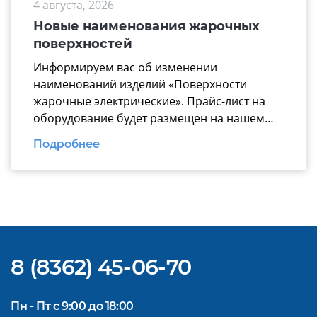
4 августа, 2026
надежные технологические линии, где все
модули работают по единому стандарту. В
Новые наименования жарочных
презентацию вошли ключевые модули для
поверхностей
эффективной комплектации горячего […]
Информируем вас об изменении
наименований изделий «Поверхности
жарочные электрические». Прайс-лист на
оборудование будет размещен на нашем
официальном
Подробнее
сайте https://www.mariholod.com/ в
Дилерском разделе «Прайсы».
Дополнительную информацию Вы можете
получить у менеджеров отдела продаж.
Надеемся на взаимовыгодное и
долгосрочное сотрудничество.
8 (8362) 45-06-70
Пн - Пт с 9:00 до 18:00