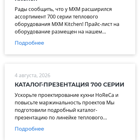
Рады сообщить, что у МХМ расширился
ассортимент 700 серии теплового
оборудования MXM Kitchen! Прайс-лист на
оборудование размещен на нашем
официальном сайте mariholod.com в
Подробнее
разделе «Прайс-лист». Дополнительную
информацию вы можете получить у
менеджеров отдела продаж. Надеемся на
взаимовыгодное и долгосрочное
4 августа, 2026
сотрудничество.
КАТАЛОГ-ПРЕЗЕНТАЦИЯ 700 СЕРИИ
Ускорьте проектирование кухни HoReCa и
повысьте маржинальность проектов Мы
подготовили подробный каталог-
презентацию по линейке теплового
оборудования 700 серии производства
Подробнее
завода «Марихолодмаш». Этот материал