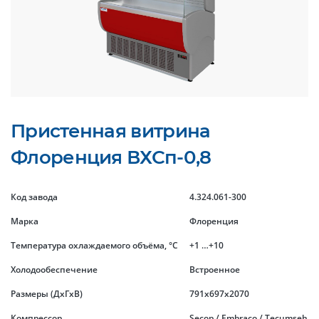
Пристенная витрина
Флоренция ВХСп-0,8
Код завода
4.324.061-300
Марка
Флоренция
Температура охлаждаемого объёма, °C
+1 …+10
Холодообеспечение
Встроенное
Размеры (ДхГхВ)
791x697x2070
Компрессор
Secop / Embraco / Tecumseh