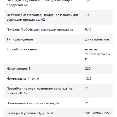
Площадь поддонов и полок для выкладки
1,4
продуктов, м2
Охлаждаемая площадь поддонов и полок для
1,4
выкладки продуктов, м2
Полезный объём для выкладки продуктов
0,40
Тип охлаждения
Динамическое
Способ оттаивания
естеств.
теплопритокам
и
Напряжение, В
220
Номинальный ток, A
12,5
Потребление электроэнергии за сутки (не
11
более), кВт*ч
Номинальная мощность ламп, Вт
21
Размеры в упаковке (ДхШхВ)
1010x890x2255