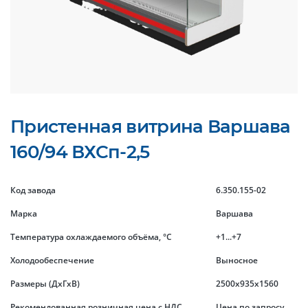
Пристенная витрина Варшава
160/94 ВХСп-2,5
Код завода
6.350.155-02
Марка
Варшава
Температура охлаждаемого объёма, °C
+1...+7
Холодообеспечение
Выносное
Размеры (ДхГхВ)
2500x935x1560
Рекомендованная розничная цена с НДС
Цена по запросу