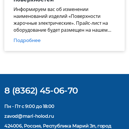
эффективной комплектации горячего […]
Информируем вас об изменении
наименований изделий «Поверхности
жарочные электрические». Прайс-лист на
оборудование будет размещен на нашем
официальном
Подробнее
сайте https://www.mariholod.com/ в
Дилерском разделе «Прайсы».
Дополнительную информацию Вы можете
получить у менеджеров отдела продаж.
Надеемся на взаимовыгодное и
долгосрочное сотрудничество.
8 (8362) 45-06-70
Пн - Пт с 9:00 до 18:00
zavod@mari-holod.ru
424006, Россия, Республика Марий Эл, город