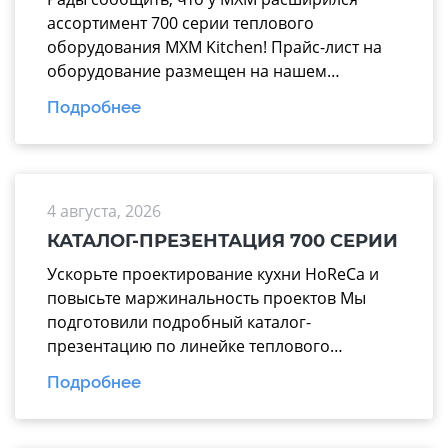
ассортимент 700 серии теплового
оборудования MXM Kitchen! Прайс-лист на
оборудование размещен на нашем
официальном сайте mariholod.com в
Подробнее
разделе «Прайс-лист». Дополнительную
информацию вы можете получить у
менеджеров отдела продаж. Надеемся на
взаимовыгодное и долгосрочное
4 августа, 2026
сотрудничество.
КАТАЛОГ-ПРЕЗЕНТАЦИЯ 700 СЕРИИ
Ускорьте проектирование кухни HoReCa и
повысьте маржинальность проектов Мы
подготовили подробный каталог-
презентацию по линейке теплового
оборудования 700 серии производства
Подробнее
завода «Марихолодмаш». Этот материал
поможет вашим менеджерам тратить
меньше времени на подбор техники и