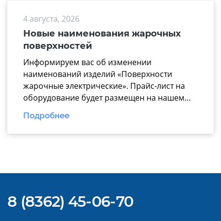
аргументированно предлагать заказчикам
4 августа, 2026
надежные технологические линии, где все
модули работают по единому стандарту. В
Новые наименования жарочных
презентацию вошли ключевые модули для
поверхностей
эффективной комплектации горячего […]
Информируем вас об изменении
наименований изделий «Поверхности
жарочные электрические». Прайс-лист на
оборудование будет размещен на нашем
официальном
Подробнее
сайте https://www.mariholod.com/ в
Дилерском разделе «Прайсы».
Дополнительную информацию Вы можете
получить у менеджеров отдела продаж.
Надеемся на взаимовыгодное и
долгосрочное сотрудничество.
8 (8362) 45-06-70