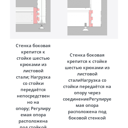
Стенка боковая
крепится к
Стенка боковая
стойке шестью
крепится к стойке
крюками из
шестью крюками из
листовой
листовой
стали; Нагрузка
сталиНагрузка со
со стойки
стойки передаётся на
передаётся
опору через
непосредствен
соединениеРегулируе
но на
мая опора
опору; Регулиру
расположена под
емая опора
боковой стенкой
расположена
под стойкой