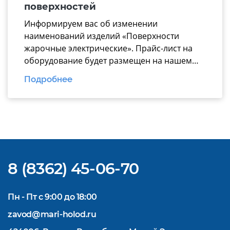
презентацию вошли ключевые модули для
поверхностей
эффективной комплектации горячего […]
Информируем вас об изменении
наименований изделий «Поверхности
жарочные электрические». Прайс-лист на
оборудование будет размещен на нашем
официальном
Подробнее
сайте https://www.mariholod.com/ в
Дилерском разделе «Прайсы».
Дополнительную информацию Вы можете
получить у менеджеров отдела продаж.
Надеемся на взаимовыгодное и
долгосрочное сотрудничество.
8 (8362) 45-06-70
Пн - Пт с 9:00 до 18:00
zavod@mari-holod.ru