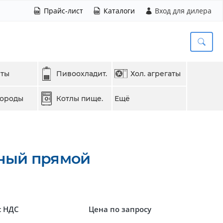
Прайс-лист
Каталоги
Вход для дилера
еты
Пивоохладит.
Хол. агрегаты
вороды
Котлы пище.
Ещё
ный прямой
с НДС
Цена по запросу