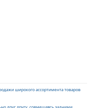
родажи широкого ассортимента товаров
но друг другу, совмещаясь задними