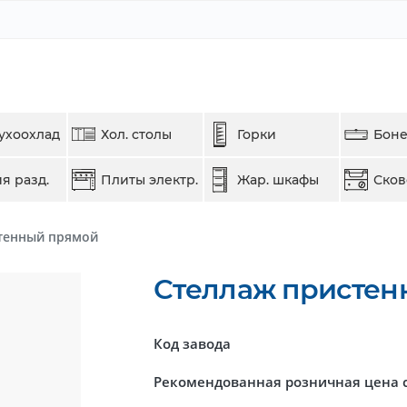
ухоохлад
Хол. столы
Горки
Бон
я разд.
Плиты электр.
Жар. шкафы
Ско
тенный прямой
Стеллаж пристен
Код завода
Рекомендованная розничная цена 