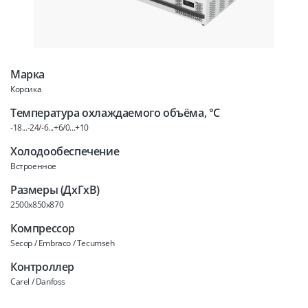
Марка
Корсика
Температура охлаждаемого объёма, °C
-18...-24/-6...+6/0...+10
Холодообеспечение
Встроенное
Размеры (ДхГхВ)
2500x850x870
Компрессор
Secop / Embraco / Tecumseh
Контроллер
Carel / Danfoss