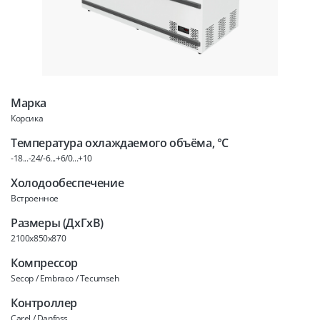
Марка
Корсика
Температура охлаждаемого объёма, °C
-18...-24/-6...+6/0...+10
Холодообеспечение
Встроенное
Размеры (ДхГхВ)
2100x850x870
Компрессор
Secop / Embraco / Tecumseh
Контроллер
Carel / Danfoss