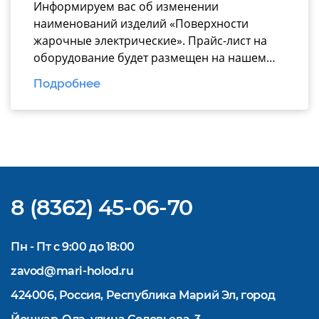
Информируем вас об изменении
наименований изделий «Поверхности
жарочные электрические». Прайс-лист на
оборудование будет размещен на нашем
официальном
Подробнее
сайте https://www.mariholod.com/ в
Дилерском разделе «Прайсы».
Дополнительную информацию Вы можете
получить у менеджеров отдела продаж.
Надеемся на взаимовыгодное и
долгосрочное сотрудничество.
8 (8362) 45-06-70
Пн - Пт с 9:00 до 18:00
zavod@mari-holod.ru
424006, Россия, Республика Марий Эл, город