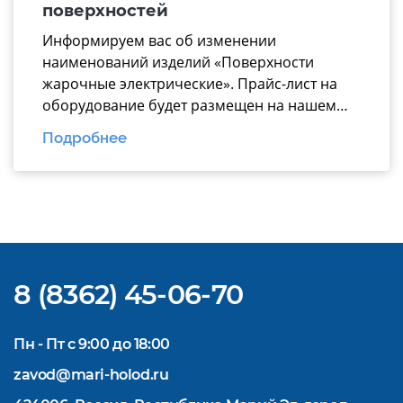
презентацию вошли ключевые модули для
поверхностей
эффективной комплектации горячего […]
Информируем вас об изменении
наименований изделий «Поверхности
жарочные электрические». Прайс-лист на
оборудование будет размещен на нашем
официальном
Подробнее
сайте https://www.mariholod.com/ в
Дилерском разделе «Прайсы».
Дополнительную информацию Вы можете
получить у менеджеров отдела продаж.
Надеемся на взаимовыгодное и
долгосрочное сотрудничество.
8 (8362) 45-06-70
Пн - Пт с 9:00 до 18:00
zavod@mari-holod.ru