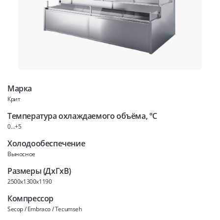
Марка
Крит
Температура охлаждаемого объёма, °C
0…+5
Холодообеспечение
Выносное
Размеры (ДхГхВ)
2500x1300x1190
Компрессор
Secop / Embraco / Tecumseh