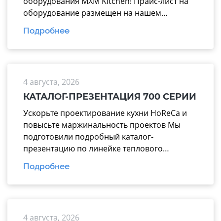
оборудования MXM Kitchen! Прайс-лист на
оборудование размещен на нашем
официальном сайте mariholod.com в
Подробнее
разделе «Прайс-лист». Дополнительную
информацию вы можете получить у
менеджеров отдела продаж. Надеемся на
взаимовыгодное и долгосрочное
4 августа, 2026
сотрудничество.
КАТАЛОГ-ПРЕЗЕНТАЦИЯ 700 СЕРИИ
Ускорьте проектирование кухни HoReCa и
повысьте маржинальность проектов Мы
подготовили подробный каталог-
презентацию по линейке теплового
оборудования 700 серии производства
Подробнее
завода «Марихолодмаш». Этот материал
поможет вашим менеджерам тратить
меньше времени на подбор техники и
аргументированно предлагать заказчикам
4 августа, 2026
надежные технологические линии, где все