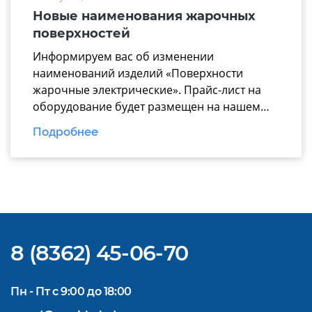
модули работают по единому стандарту. В
Новые наименования жарочных
презентацию вошли ключевые модули для
поверхностей
эффективной комплектации горячего […]
Информируем вас об изменении
наименований изделий «Поверхности
жарочные электрические». Прайс-лист на
оборудование будет размещен на нашем
официальном
Подробнее
сайте https://www.mariholod.com/ в
Дилерском разделе «Прайсы».
Дополнительную информацию Вы можете
получить у менеджеров отдела продаж.
Надеемся на взаимовыгодное и
долгосрочное сотрудничество.
8 (8362) 45-06-70
Пн - Пт с 9:00 до 18:00