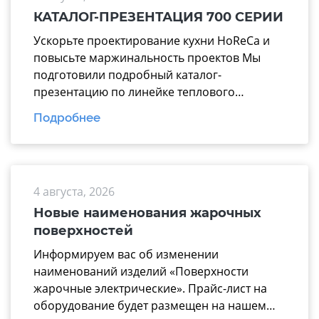
КАТАЛОГ-ПРЕЗЕНТАЦИЯ 700 СЕРИИ
Ускорьте проектирование кухни HoReCa и
повысьте маржинальность проектов Мы
подготовили подробный каталог-
презентацию по линейке теплового
оборудования 700 серии производства
Подробнее
завода «Марихолодмаш». Этот материал
поможет вашим менеджерам тратить
меньше времени на подбор техники и
аргументированно предлагать заказчикам
4 августа, 2026
надежные технологические линии, где все
модули работают по единому стандарту. В
Новые наименования жарочных
презентацию вошли ключевые модули для
поверхностей
эффективной комплектации горячего […]
Информируем вас об изменении
наименований изделий «Поверхности
жарочные электрические». Прайс-лист на
оборудование будет размещен на нашем