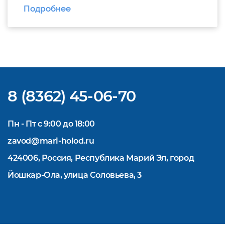
официальном
Подробнее
сайте https://www.mariholod.com/ в
Дилерском разделе «Прайсы».
Дополнительную информацию Вы можете
получить у менеджеров отдела продаж.
Надеемся на взаимовыгодное и
долгосрочное сотрудничество.
8 (8362) 45-06-70
Пн - Пт с 9:00 до 18:00
zavod@mari-holod.ru
424006, Россия, Республика Марий Эл, город
Йошкар-Ола, улица Соловьева, 3