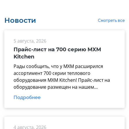
Новости
Смотреть все
5 августа, 2026
Прайс-лист на 700 серию MXM
Kitchen
Рады сообщить, что у МХМ расширился
ассортимент 700 серии теплового
оборудования MXM Kitchen! Прайс-лист на
оборудование размещен на нашем
официальном сайте mariholod.com в
Подробнее
разделе «Прайс-лист». Дополнительную
информацию вы можете получить у
менеджеров отдела продаж. Надеемся на
взаимовыгодное и долгосрочное
4 августа, 2026
сотрудничество.