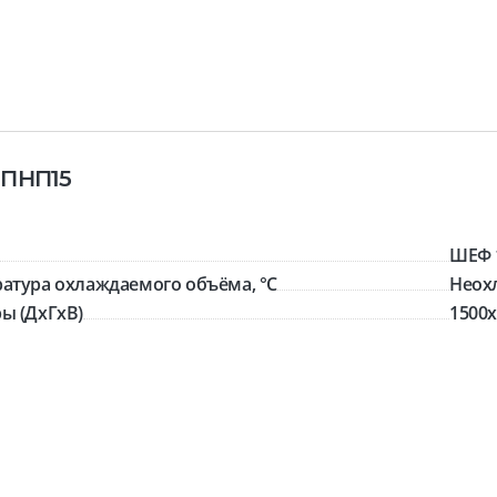
 ПНП15
ШЕФ 
атура охлаждаемого объёма, °C
Неох
ы (ДхГхВ)
1500