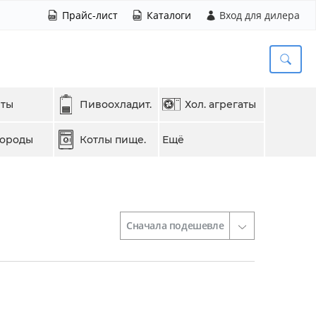
Прайс-лист
Каталоги
Вход для дилера
еты
Пивоохладит.
Хол. агрегаты
вороды
Котлы пище.
Ещё