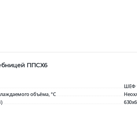
лебницей ППСХ6
ШЕФ 
лаждаемого объёма, °C
Неох
)
630x