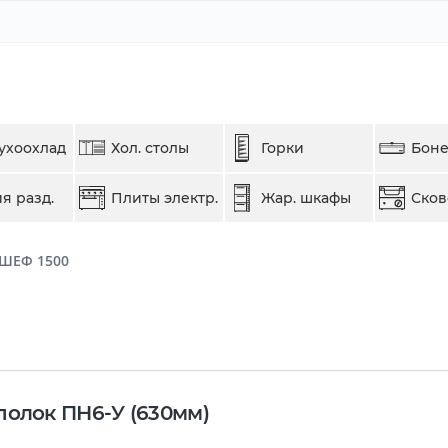
ухоохлад
Хол. столы
Горки
Бон
я разд.
Плиты электр.
Жар. шкафы
Ско
ШЕФ 1500
полок ПН6-У (630мм)