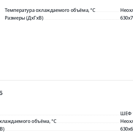
Температура охлаждаемого объёма, °C
Неох
Размеры (ДхГхВ)
630x7
6
ШЕФ 
хлаждаемого объёма, °C
Неох
В)
630x