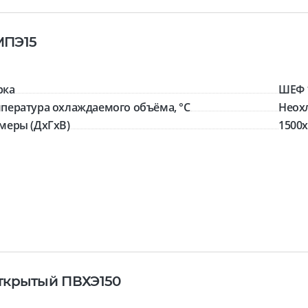
МПЭ15
рка
ШЕФ 
пература охлаждаемого объёма, °C
Неох
меры (ДхГхВ)
1500x
ткрытый ПВХЭ150