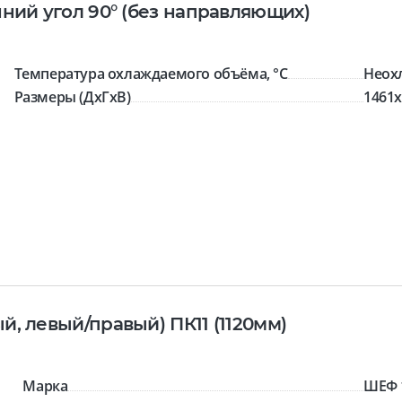
ний угол 90° (без направляющих)
Температура охлаждаемого объёма, °C
Неох
Размеры (ДхГхВ)
1461
, левый/правый) ПК11 (1120мм)
Марка
ШЕФ 