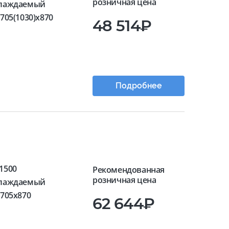
розничная цена
лаждаемый
705(1030)x870
48 514₽
Подробнее
1500
Рекомендованная
розничная цена
лаждаемый
x705x870
62 644₽