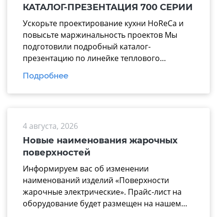
КАТАЛОГ-ПРЕЗЕНТАЦИЯ 700 СЕРИИ
Ускорьте проектирование кухни HoReCa и
повысьте маржинальность проектов Мы
подготовили подробный каталог-
презентацию по линейке теплового
оборудования 700 серии производства
Подробнее
завода «Марихолодмаш». Этот материал
поможет вашим менеджерам тратить
меньше времени на подбор техники и
аргументированно предлагать заказчикам
4 августа, 2026
надежные технологические линии, где все
модули работают по единому стандарту. В
Новые наименования жарочных
презентацию вошли ключевые модули для
поверхностей
эффективной комплектации горячего […]
Информируем вас об изменении
наименований изделий «Поверхности
жарочные электрические». Прайс-лист на
оборудование будет размещен на нашем
официальном