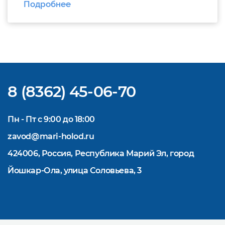
Подробнее
сайте https://www.mariholod.com/ в
Дилерском разделе «Прайсы».
Дополнительную информацию Вы можете
получить у менеджеров отдела продаж.
Надеемся на взаимовыгодное и
долгосрочное сотрудничество.
8 (8362) 45-06-70
Пн - Пт с 9:00 до 18:00
zavod@mari-holod.ru
424006, Россия, Республика Марий Эл, город
Йошкар-Ола, улица Соловьева, 3