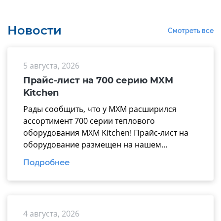
Новости
Смотреть все
5 августа, 2026
Прайс-лист на 700 серию MXM
Kitchen
Рады сообщить, что у МХМ расширился
ассортимент 700 серии теплового
оборудования MXM Kitchen! Прайс-лист на
оборудование размещен на нашем
официальном сайте mariholod.com в
Подробнее
разделе «Прайс-лист». Дополнительную
информацию вы можете получить у
менеджеров отдела продаж. Надеемся на
взаимовыгодное и долгосрочное
4 августа, 2026
сотрудничество.