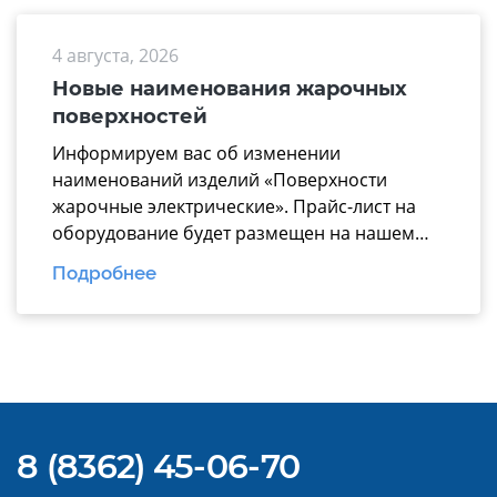
меньше времени на подбор техники и
аргументированно предлагать заказчикам
4 августа, 2026
надежные технологические линии, где все
модули работают по единому стандарту. В
Новые наименования жарочных
презентацию вошли ключевые модули для
поверхностей
эффективной комплектации горячего […]
Информируем вас об изменении
наименований изделий «Поверхности
жарочные электрические». Прайс-лист на
оборудование будет размещен на нашем
официальном
Подробнее
сайте https://www.mariholod.com/ в
Дилерском разделе «Прайсы».
Дополнительную информацию Вы можете
получить у менеджеров отдела продаж.
Надеемся на взаимовыгодное и
долгосрочное сотрудничество.
8 (8362) 45-06-70