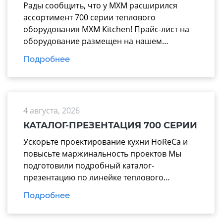
Рады сообщить, что у МХМ расширился
ассортимент 700 серии теплового
оборудования MXM Kitchen! Прайс-лист на
оборудование размещен на нашем
официальном сайте mariholod.com в
Подробнее
разделе «Прайс-лист». Дополнительную
информацию вы можете получить у
менеджеров отдела продаж. Надеемся на
взаимовыгодное и долгосрочное
4 августа, 2026
сотрудничество.
КАТАЛОГ-ПРЕЗЕНТАЦИЯ 700 СЕРИИ
Ускорьте проектирование кухни HoReCa и
повысьте маржинальность проектов Мы
подготовили подробный каталог-
презентацию по линейке теплового
оборудования 700 серии производства
Подробнее
завода «Марихолодмаш». Этот материал
поможет вашим менеджерам тратить