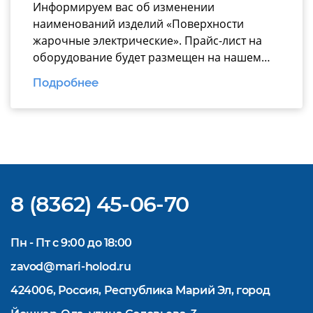
Информируем вас об изменении
наименований изделий «Поверхности
жарочные электрические». Прайс-лист на
оборудование будет размещен на нашем
официальном
Подробнее
сайте https://www.mariholod.com/ в
Дилерском разделе «Прайсы».
Дополнительную информацию Вы можете
получить у менеджеров отдела продаж.
Надеемся на взаимовыгодное и
долгосрочное сотрудничество.
8 (8362) 45-06-70
Пн - Пт с 9:00 до 18:00
zavod@mari-holod.ru
424006, Россия, Республика Марий Эл, город