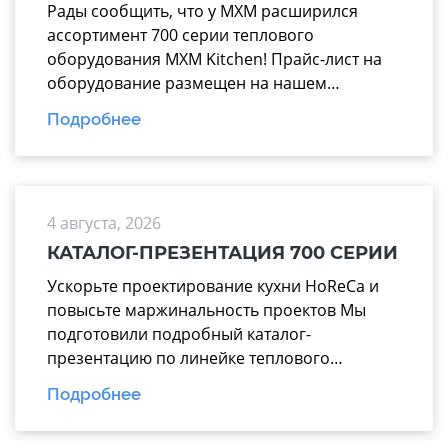
Рады сообщить, что у МХМ расширился
ассортимент 700 серии теплового
оборудования MXM Kitchen! Прайс-лист на
оборудование размещен на нашем
официальном сайте mariholod.com в
Подробнее
разделе «Прайс-лист». Дополнительную
информацию вы можете получить у
менеджеров отдела продаж. Надеемся на
взаимовыгодное и долгосрочное
4 августа, 2026
сотрудничество.
КАТАЛОГ-ПРЕЗЕНТАЦИЯ 700 СЕРИИ
Ускорьте проектирование кухни HoReCa и
повысьте маржинальность проектов Мы
подготовили подробный каталог-
презентацию по линейке теплового
оборудования 700 серии производства
Подробнее
завода «Марихолодмаш». Этот материал
поможет вашим менеджерам тратить