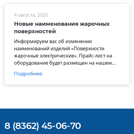
меньше времени на подбор техники и
аргументированно предлагать заказчикам
4 августа, 2026
надежные технологические линии, где все
модули работают по единому стандарту. В
Новые наименования жарочных
презентацию вошли ключевые модули для
поверхностей
эффективной комплектации горячего […]
Информируем вас об изменении
наименований изделий «Поверхности
жарочные электрические». Прайс-лист на
оборудование будет размещен на нашем
официальном
Подробнее
сайте https://www.mariholod.com/ в
Дилерском разделе «Прайсы».
Дополнительную информацию Вы можете
получить у менеджеров отдела продаж.
Надеемся на взаимовыгодное и
долгосрочное сотрудничество.
8 (8362) 45-06-70