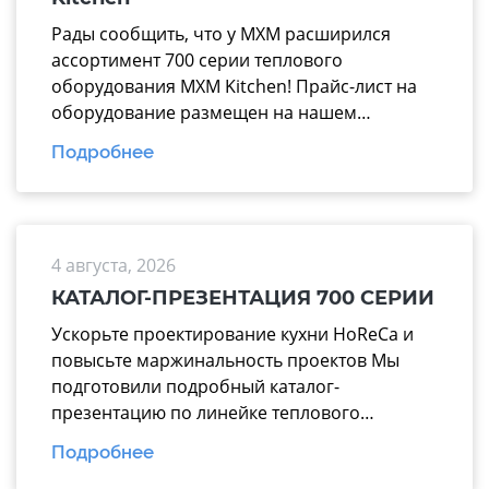
Рады сообщить, что у МХМ расширился
ассортимент 700 серии теплового
оборудования MXM Kitchen! Прайс-лист на
оборудование размещен на нашем
официальном сайте mariholod.com в
Подробнее
разделе «Прайс-лист». Дополнительную
информацию вы можете получить у
менеджеров отдела продаж. Надеемся на
взаимовыгодное и долгосрочное
4 августа, 2026
сотрудничество.
КАТАЛОГ-ПРЕЗЕНТАЦИЯ 700 СЕРИИ
Ускорьте проектирование кухни HoReCa и
повысьте маржинальность проектов Мы
подготовили подробный каталог-
презентацию по линейке теплового
оборудования 700 серии производства
Подробнее
завода «Марихолодмаш». Этот материал