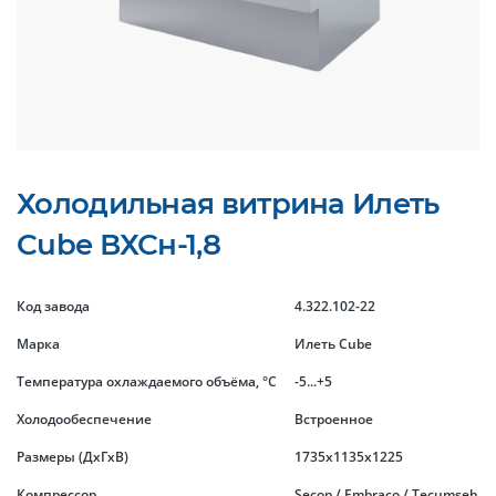
Холодильная витрина Илеть
Cube ВХСн-1,8
Код завода
4.322.102-22
Марка
Илеть Cube
Температура охлаждаемого объёма, °C
-5...+5
Холодообеспечение
Встроенное
Размеры (ДхГхВ)
1735x1135x1225
Компрессор
Secop / Embraco / Tecumseh