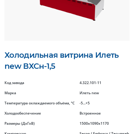
Холодильная витрина Илеть
new ВХСн-1,5
Код завода
4.322.101-11
Марка
Илеть new
Температура охлаждаемого объёма, °C
-5...+5
Холодообеспечение
Встроенное
Размеры (ДхГхВ)
1500x1090x1170
Компрессор
Secop / Embraco / Tecumseh