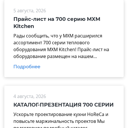
5 августа, 2026
Прайс-лист на 700 серию MXM
Kitchen
Рады сообщить, что у МХМ расширился
ассортимент 700 серии теплового
оборудования MXM Kitchen! Прайс-лист на
оборудование размещен на нашем
официальном сайте mariholod.com в
Подробнее
разделе «Прайс-лист». Дополнительную
информацию вы можете получить у
менеджеров отдела продаж. Надеемся на
взаимовыгодное и долгосрочное
4 августа, 2026
сотрудничество.
КАТАЛОГ-ПРЕЗЕНТАЦИЯ 700 СЕРИИ
Ускорьте проектирование кухни HoReCa и
повысьте маржинальность проектов Мы