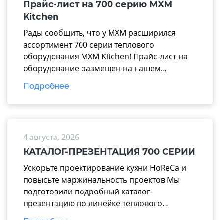
Прайс-лист на 700 серию MXM
Kitchen
Рады сообщить, что у МХМ расширился
ассортимент 700 серии теплового
оборудования MXM Kitchen! Прайс-лист на
оборудование размещен на нашем
официальном сайте mariholod.com в
Подробнее
разделе «Прайс-лист». Дополнительную
информацию вы можете получить у
менеджеров отдела продаж. Надеемся на
взаимовыгодное и долгосрочное
4 августа, 2026
сотрудничество.
КАТАЛОГ-ПРЕЗЕНТАЦИЯ 700 СЕРИИ
Ускорьте проектирование кухни HoReCa и
повысьте маржинальность проектов Мы
подготовили подробный каталог-
презентацию по линейке теплового
оборудования 700 серии производства