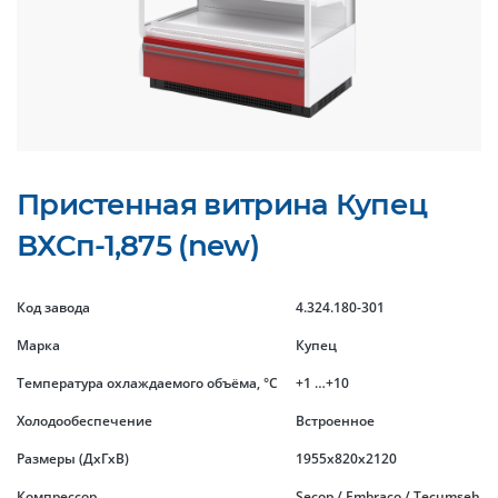
Пристенная витрина Купец
ВХСп-1,875 (new)
Код завода
4.324.180-301
Марка
Купец
Температура охлаждаемого объёма, °C
+1 …+10
Холодообеспечение
Встроенное
Размеры (ДхГхВ)
1955x820x2120
Компрессор
Secop / Embraco / Tecumseh