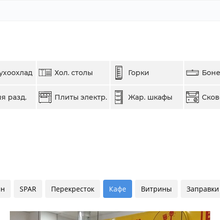
ухоохлад
Хол. столы
Горки
Бон
я разд.
Плиты электр.
Жар. шкафы
Ско
ин
SPAR
Перекресток
Кафе
Витрины
Заправки