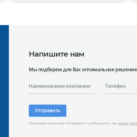
«Марихолодмаш». Этот материал
поможет вашим менеджерам тратить
меньше времени на подбор техники и
аргументированно предлагать
заказчикам надежные
технологические линии, где все модули
работают по единому стандарту. В
презентацию вошли ключевые модули
Напишите нам
для эффективной комплектации
горячего […]
Мы подберем для Вас оптимальное решение
Наименование компании
Телефон
Отправить
Нажимая на кнопку «Отправить сообщение», вы
даёте сог