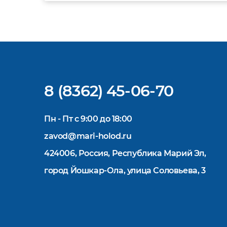
Дополнительную информацию вы
можете получить у менеджеров отдела
продаж. Надеемся на взаимовыгодное
и долгосрочное сотрудничество.
8 (8362) 45-06-70
Пн - Пт с 9:00 до 18:00
zavod@mari-holod.ru
424006, Россия, Республика Марий Эл,
город Йошкар-Ола, улица Соловьева, 3