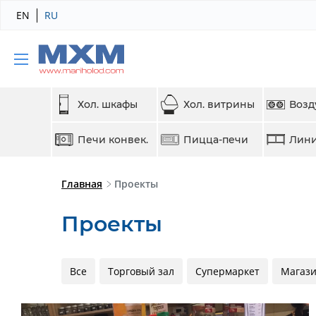
EN
RU
Хол. шкафы
Хол. витрины
Возд
Печи конвек.
Пицца-печи
Лини
Главная
Проекты
Проекты
Все
Торговый зал
Супермаркет
Магаз