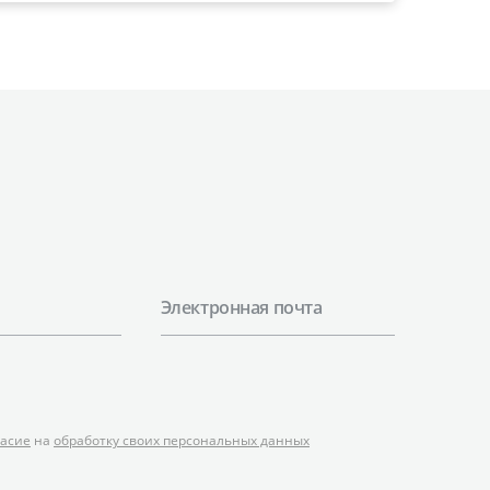
Дилерском разделе «Прайсы».
Дополнительную информацию Вы
можете получить у менеджеров отдела
продаж. Надеемся на взаимовыгодное
и долгосрочное сотрудничество.
Электронная почта
ласие
на
обработку своих персональных данных